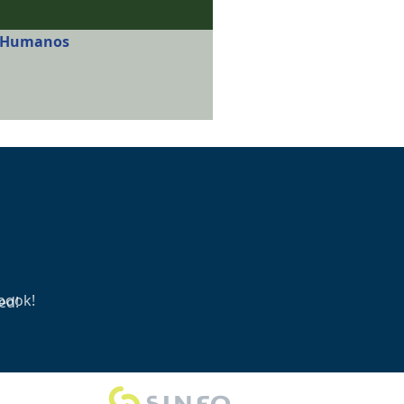
s Humanos
book!
ed!