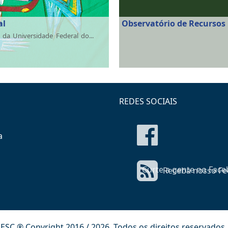
al
Observatório de Recurso
da Universidade Federal do...
REDES SOCIAIS
a
Curte a gente no Face
Receba nosso Fe
ESC ® Copyright 2016 / 2026. Todos os direitos reservados.