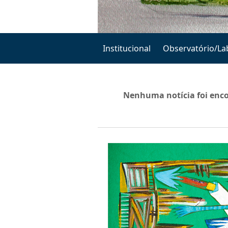
Institucional
Observatório/La
Notícias/Mídias
Nenhuma notícia foi enc